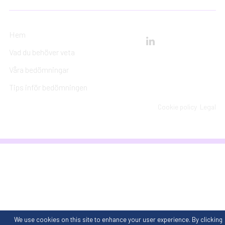
Hem
Vad du behöver veta
Våra bedömningar
Tips inför bedömningen
Cookie policy
Legal
We use cookies on this site to enhance your user experience. By clicking