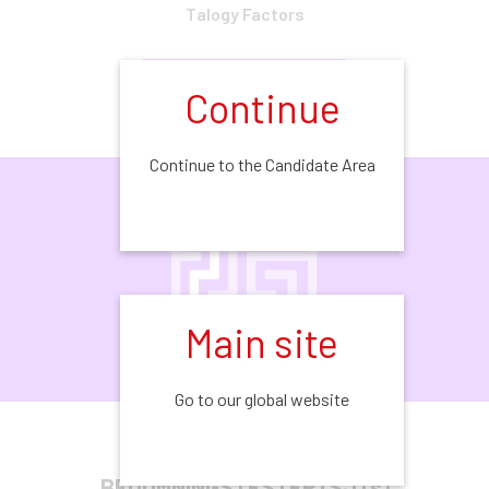
Talogy Factors
MER INFORMATION
Continue
Continue to the Candidate Area
Main site
Go to our global website
SITUATIONSBASERADE
BEDÖMNINGSTESTER (SJT
s
)