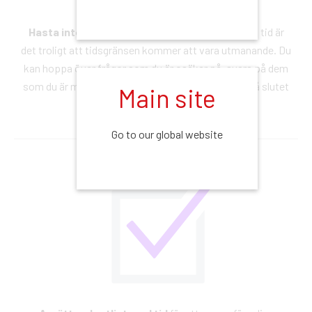
Hasta inte, men arbeta snabbt –
om det går på tid är
det troligt att tidsgränsen kommer att vara utmanande. Du
kan hoppa över frågor som du är osäker på, svara på dem
som du är mer säker på och återkom till de svåra på slutet
Main site
om du har tid över.
Go to our global website