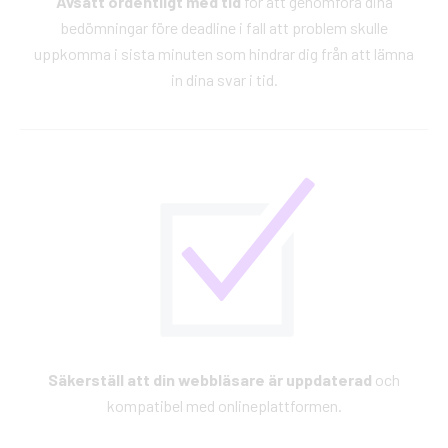
Avsätt ordentligt med tid
för att genomföra dina
bedömningar före deadline i fall att problem skulle
uppkomma i sista minuten som hindrar dig från att lämna
in dina svar i tid.
Säkerställ att din webbläsare är uppdaterad
och
kompatibel med onlineplattformen.