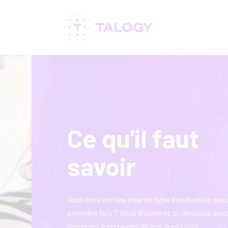
Ce qu'il faut
savoir
Vous êtes invités pour ce type d'évaluation pour
première fois ? Vous trouverez ci-dessous que
réponses à certaines de vos questions.