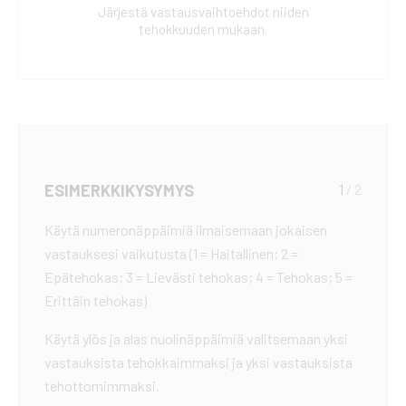
Järjestä vastausvaihtoehdot niiden
tehokkuuden mukaan.
ESIMERKKIKYSYMYS
1
/ 2
Käytä numeronäppäimiä ilmaisemaan jokaisen
vastauksesi vaikutusta (1 = Haitallinen; 2 =
Epätehokas; 3 = Lievästi tehokas; 4 = Tehokas; 5 =
Erittäin tehokas)
Käytä ylös ja alas nuolinäppäimiä valitsemaan yksi
vastauksista tehokkaimmaksi ja yksi vastauksista
tehottomimmaksi.