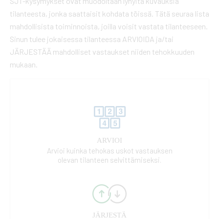
SJT-kysymykset ovat muodoltaan lyhyitä kuvauksia
tilanteesta, jonka saattaisit kohdata töissä. Tätä seuraa lista
mahdollisista toiminnoista, joilla voisit vastata tilanteeseen.
Sinun tulee jokaisessa tilanteessa ARVIOIDA ja/tai
JÄRJESTÄÄ mahdolliset vastaukset niiden tehokkuuden
mukaan.
ARVIOI
Arvioi kuinka tehokas uskot vastauksen
olevan tilanteen selvittämiseksi.
JÄRJESTÄ