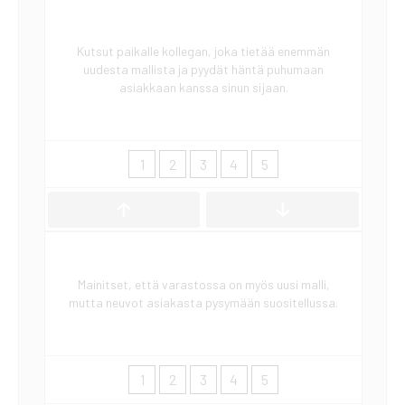
Kutsut paikalle kollegan, joka tietää enemmän
uudesta mallista ja pyydät häntä puhumaan
asiakkaan kanssa sinun sijaan.
1
2
3
4
5
Mainitset, että varastossa on myös uusi malli,
mutta neuvot asiakasta pysymään suositellussa.
1
2
3
4
5