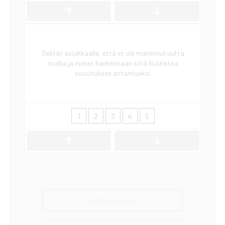
Selität asiakkaalle, että et ole maininnut uutta
mallia ja menet hankkimaan siitä lisätietoa
suosituksen antamiseksi.
1
2
3
4
5
Edellinen kysymys