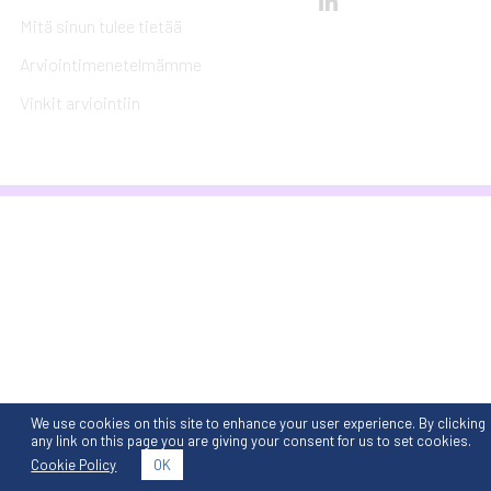
Mitä sinun tulee tietää
Arviointimenetelmämme
Vinkit arviointiin
We use cookies on this site to enhance your user experience. By clicking
any link on this page you are giving your consent for us to set cookies.
Cookie Policy
OK