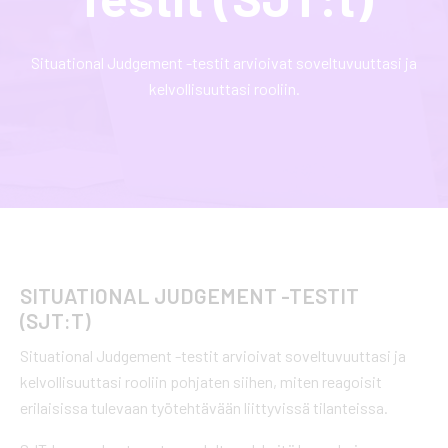
Situational Judgement -testit arvioivat soveltuvuuttasi ja
kelvollisuuttasi rooliin.
SITUATIONAL JUDGEMENT -TESTIT
(SJT:T)
Situational Judgement -testit arvioivat soveltuvuuttasi ja
kelvollisuuttasi rooliin pohjaten siihen, miten reagoisit
erilaisissa tulevaan työtehtävään liittyvissä tilanteissa.