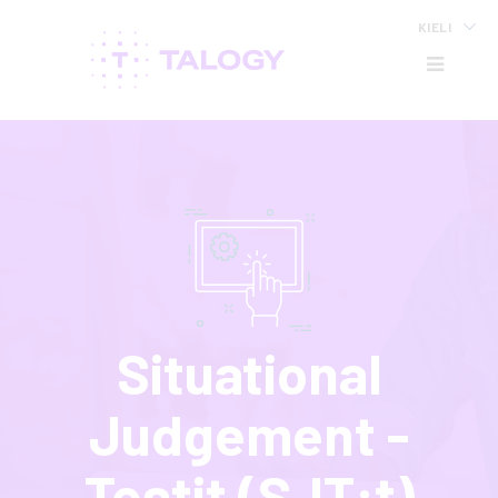
KIELI
HB
Situational
Judgement -
Testit (SJT:t)